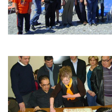
Εκδρομές
Γιορτές – Επισκέψεις σχολείων