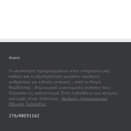
Δωρεές
Η υλοποίηση προγραμμάτων στην υπηρεσία μας
καθώς και η εξυπηρέτηση μεγάλου αριθμού
ανθρώπων με ειδικές ανάγκες - από το Νομό
Καρδίτσας - δημιουργεί οικονομικές ανάγκες που
δύσκολα τις καλύπτουμε. Έτσι η βοήθεια του κόσμου
για εμάς είναι πολύτιμη .
Αριθμός Λογαριασμού
Εθνικής Τράπεζας:
276/48031162